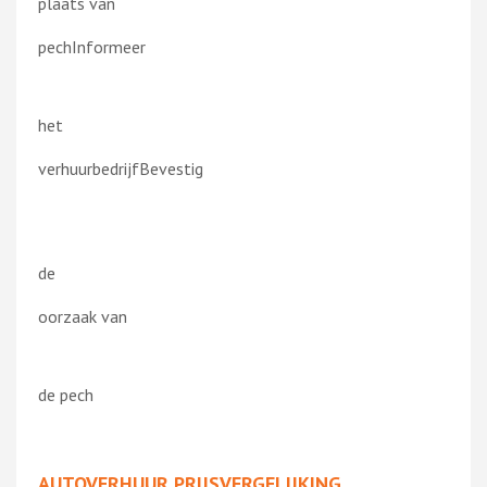
plaats van
pechInformeer
het
verhuurbedrijfBevestig
de
oorzaak van
de pech
AUTOVERHUUR PRIJSVERGELIJKING