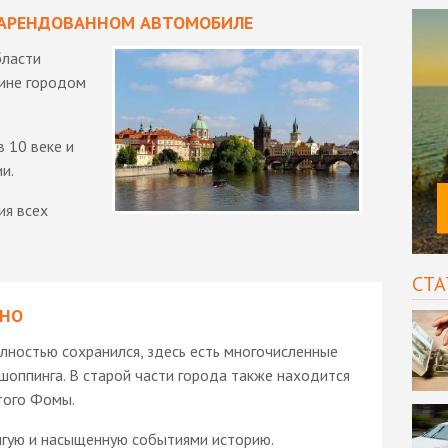
А АРЕНДОВАННОМ АВТОМОБИЛЕ
бласти
чине городом
 10 веке и
и.
ия всех
СТА
РНО
лностью сохранился, здесь есть многочисленные
шоппинга. В старой части города также находится
того Фомы.
лгую и насыщенную событиями историю.