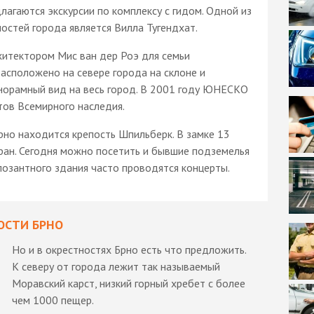
агаются экскурсии по комплексу с гидом. Одной из
стей города является Вилла Тугендхат.
хитектором Мис ван дер Роэ для семьи
асположено на севере города на склоне и
норамный вид на весь город. В 2001 году ЮНЕСКО
тов Всемирного наследия.
рно находится крепость Шпильберк. В замке 13
оран. Сегодня можно посетить и бывшие подземелья
позантного здания часто проводятся концерты.
ОСТИ БРНО
Но и в окрестностях Брно есть что предложить.
К северу от города лежит так называемый
Моравский карст, низкий горный хребет с более
чем 1000 пещер.