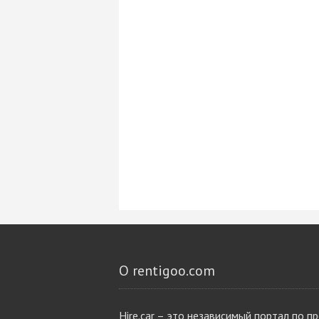
О rentigoo.com
Hire.car – это независимый портал по п