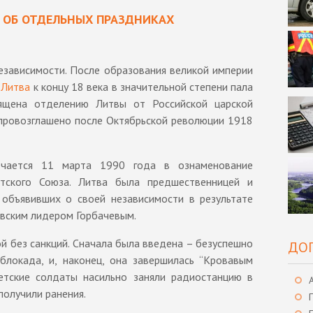
 ОБ ОТДЕЛЬНЫХ ПРАЗДНИКАХ
зависимости. После образования великой империи
е
Литва
к концу 18 века в значительной степени пала
вящена отделению Литвы от Российской царской
провозглашено после Октябрьской революции 1918
ечается 11 марта 1990 года в ознаменование
етского Союза. Литва была предшественницей и
 объявивших о своей независимости в результате
евским лидером Горбачевым.
й без санкций. Сначала была введена – безуспешно
ДО
блокада, и, наконец, она завершилась “Кровавым
ветские солдаты насильно заняли радиостанцию в
получили ранения.