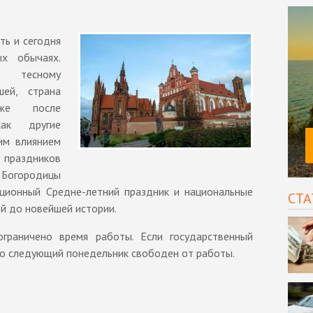
ть и сегодня
ых обычаях.
 тесному
шей, страна
аже после
ак другие
им влиянием
 праздников
е Богородицы
иционный Средне-летний праздник и национальные
СТА
й до новейшей истории.
граничено время работы. Если государственный
то следующий понедельник свободен от работы.