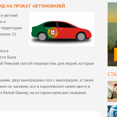
ИД НА ПРОКАТ АВТОМОБИЛЕЙ
 и уютный
и и
 территории
 около 21
лся в
 это была
той Римский святой покровитель для людей, которые
СТА
ашнями, двух виноградных лоз с виноградом, а также
жее на часовню, все в королевском синем цвете и
м белый баннер, на котором написано название