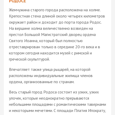
РОДОСЕ
Жемчужина старого города расположена на холме.
Крепостная стена длиной около четырех километров
окружает район и доходит до порта города Родос.
На вершине холма величественно возведен на
престол Большой Магистратский дворец ордена
Святого Иоанна, который был полностью
отреставрирован только в середине 20-го века и в
котором сегодня находится музей с римской и
греческой скульптурой.
Впечатляет также улица рыцарей, на которой
расположены индивидуальные жилища членов
ордена, организованные по странам.
Весь старый город Родоса состоит из узких, узких
улочек, которые неоднократно прерываются
небольшими площадями с романтическими тавернами
и некоторыми мечетями. С площади Платия Ипократу,