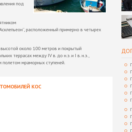
авления под
ятником
“Асклепьеон”, расположенный примерно в четырех
 высотой около 100 метров и покрытый
ДО
ких террасах между IV в. до н.э. и I в. н.э.,
 полетом мраморных ступеней.
ВТОМОБИЛЕЙ КОС