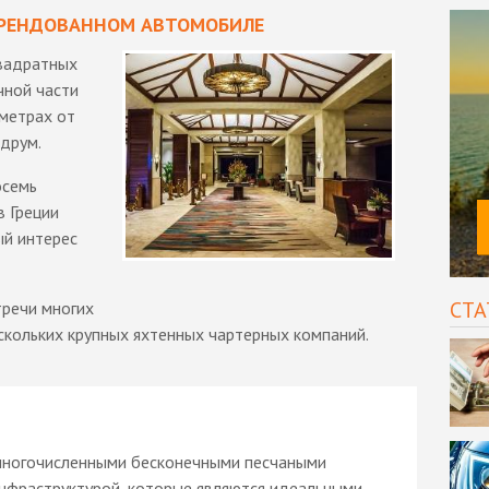
 АРЕНДОВАННОМ АВТОМОБИЛЕ
вадратных
чной части
ометрах от
одрум.
осемь
в Греции
ый интерес
СТА
тречи многих
ескольких крупных яхтенных чартерных компаний.
 многочисленными бесконечными песчаными
инфраструктурой, которые являются идеальными