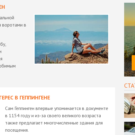
ЕН
ральной
я воротами в
бу,
и
бя
любимым
СТА
ЕРЕС В ГЕППИНГЕНЕ
Сам Геппинген впервые упоминается в документе
в 1154 году и из-за своего великого возраста
также предлагает многочисленные здания для
посещения.