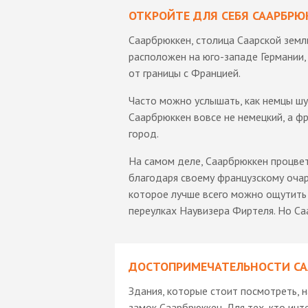
ОТКРОЙТЕ ДЛЯ СЕБЯ СААРБР
Саарбрюккен, столица Саарской земл
расположен на юго-западе Германии,
от границы с Францией.
Часто можно услышать, как немцы шу
Саарбрюккен вовсе не немецкий, а ф
город.
На самом деле, Саарбрюккен процве
благодаря своему французскому оча
которое лучше всего можно ощутить 
переулках Наувизера Фиртеля. Но С
ДОСТОПРИМЕЧАТЕЛЬНОСТИ С
Здания, которые стоит посмотреть, 
замок Саарбрюккен. Для тех, кто инт