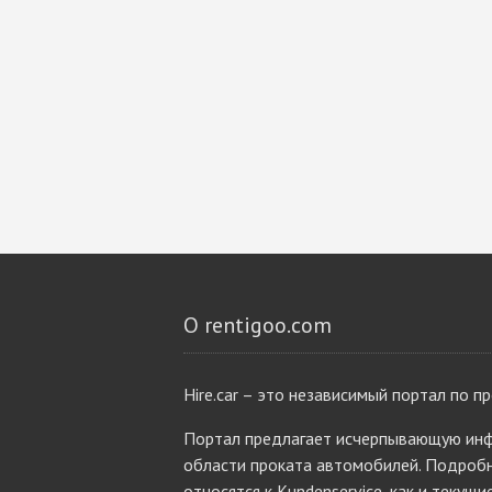
О rentigoo.com
Hire.car – это независимый портал по п
Портал предлагает исчерпывающую инф
области проката автомобилей. Подробн
относятся к Kundenservice, как и текущи