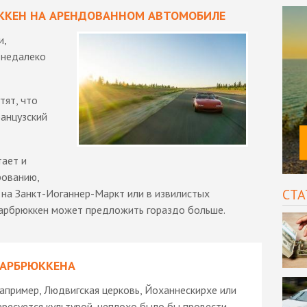
ЮККЕН НА АРЕНДОВАННОМ АВТОМОБИЛЕ
и,
 недалеко
тят, что
ранцузский
тает и
рованию,
СТА
на Занкт-Иоганнер-Маркт или в извилистых
аарбрюккен может предложить гораздо больше.
ААРБРЮККЕНА
например, Людвигская церковь, Йоханнескирхе или
ересуется культурой, неплохо было бы провести