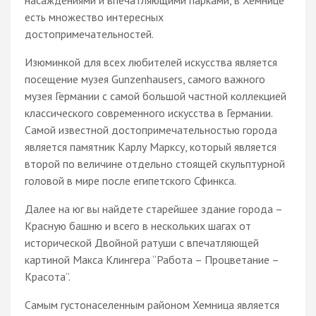
насаждениями и впечатляющими парками, в Хемнице
есть множество интересных
достопримечательностей.
Изюминкой для всех любителей искусства является
посещение музея Gunzenhausers, самого важного
музея Германии с самой большой частной коллекцией
классического современного искусства в Германии.
Самой известной достопримечательностью города
является памятник Карлу Марксу, который является
второй по величине отдельно стоящей скульптурной
головой в мире после египетского Сфинкса.
Далее на юг вы найдете старейшее здание города –
Красную башню и всего в нескольких шагах от
исторической Двойной ратуши с впечатляющей
картиной Макса Клингера “Работа – Процветание –
Красота”.
Самым густонаселенным районом Хемница является